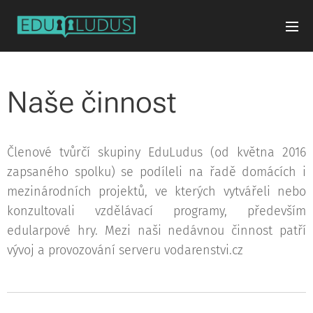
Naše činnost
Členové tvůrčí skupiny EduLudus (od května 2016
zapsaného spolku) se podíleli na řadě domácích i
mezinárodních projektů, ve kterých vytvářeli nebo
konzultovali vzdělávací programy, především
edularpové hry. Mezi naši nedávnou činnost patří
vývoj a provozování serveru vodarenstvi.cz